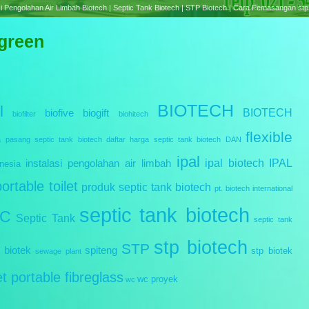
e treatment Plant Biotech | Septic Tank Biotech RC Series | Cara Pemasangan Septic tank B
 green
BIOTECH
l
BIOTECH
biofive
biogift
biofilter
biohitech
flexible
a pasang septic tank biotech
daftar harga septic tank biotech
DAN
ipal
ipal biotech
IPAL
instalasi pengolahan air limbah
nesia
portable toilet
produk septic tank biotech
pt. biotech international
septic tank biotech
IC
Septic Tank
septic tank
stp biotech
STP
 biotek
spiteng
stp biotek
sewage plant
let portable fibreglass
wc proyek
wc