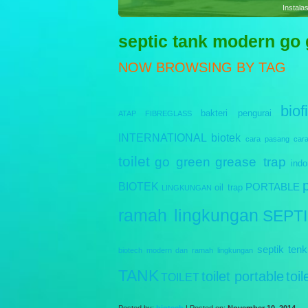
Sewag
septic tank modern go
NOW BROWSING BY TAG
biofi
bakteri pengurai
ATAP FIBREGLASS
INTERNATIONAL
biotek
cara pasang
car
toilet
go green
grease trap
indo
BIOTEK
PORTABLE
oil trap
LINGKUNGAN
ramah lingkungan
SEPT
septik tenk
biotech modern dan ramah lingkungan
TANK
toilet portable
toi
TOILET