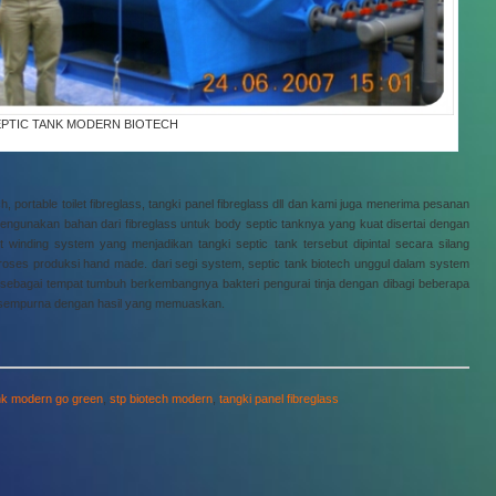
EPTIC TANK MODERN BIOTECH
ch, portable toilet fibreglass, tangki panel fibreglass dll dan kami juga menerima pesanan
unakan bahan dari fibreglass untuk body septic tanknya yang kuat disertai dengan
 winding system yang menjadikan tangki septic tank tersebut dipintal secara silang
oses produksi hand made. dari segi system, septic tank biotech unggul dalam system
sebagai tempat tumbuh berkembangnya bakteri pengurai tinja dengan dibagi beberapa
 sempurna dengan hasil yang memuaskan.
ank modern go green
,
stp biotech modern
,
tangki panel fibreglass