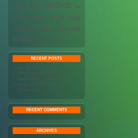
stp biotech
STP
stp
TANK
toilet
TOILET
biotek
portable
toilet portable
fibreglass
wc proyek
wc
RECENT POSTS
IPAL MBG ( Makan Bergizi Gratis )
SEPTIC TANK BIOTECH
TANGKI SPIRAL STAINLESS STEEL
SPIRAL STORAGE TANKS
STP BIOTECH
RECENT COMMENTS
ARCHIVES