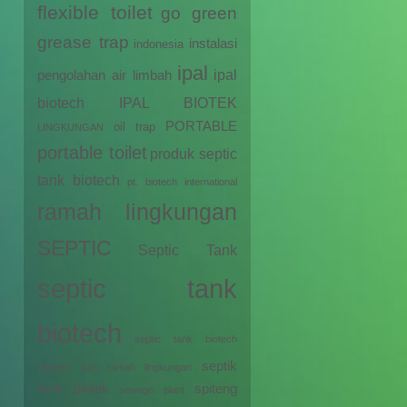
flexible toilet
go green
grease trap
instalasi
indonesia
ipal
ipal
pengolahan air limbah
biotech
IPAL BIOTEK
PORTABLE
oil trap
LINGKUNGAN
portable toilet
produk septic
tank biotech
pt. biotech international
ramah lingkungan
SEPTIC
Septic Tank
septic tank
biotech
septic tank biotech
septik
modern dan ramah lingkungan
tenk biotek
spiteng
sewage plant