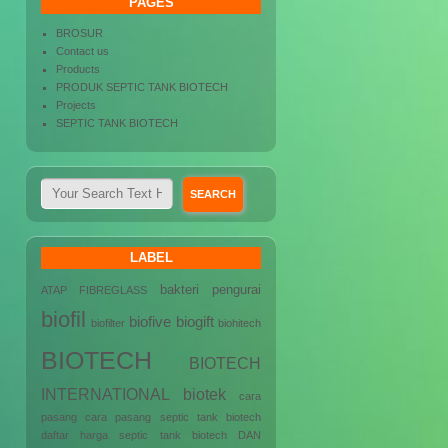
PAGES
BROSUR
Contact us
Products
PRODUK SEPTIC TANK BIOTECH
Projects
SEPTIC TANK BIOTECH
LABEL
bakteri pengurai
ATAP FIBREGLASS
biofil
biofive
biogift
biofilter
biohitech
BIOTECH
BIOTECH
INTERNATIONAL
biotek
cara
pasang
cara pasang septic tank biotech
daftar harga septic tank biotech
DAN