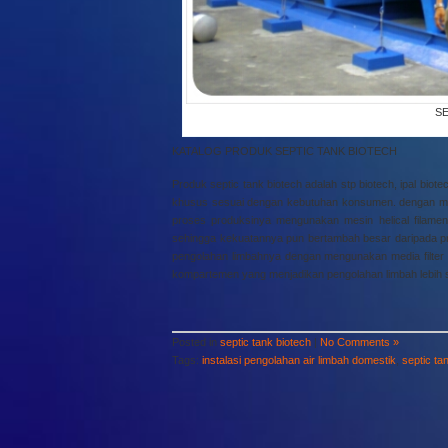
S
KATALOG PRODUK SEPTIC TANK BIOTECH
Produk septic tank biotech adalah stp biotech, ipal biote
khusus sesuai dengan kebutuhan konsumen. dengan meng
proses produksinya mengunakan mesin helical filament
sehingga kekuatannya pun bertambah besar daripada pr
pengolahan limbahnya dengan mengunakan media filter 
kompartemen yang menjadikan pengolahan limbah lebih
Posted in
septic tank biotech
|
No Comments »
Tags:
instalasi pengolahan air limbah domestik
,
septic t