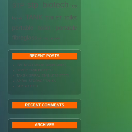
stp biotech
STP
stp
TANK
toilet
TOILET
biotek
portable
toilet portable
fibreglass
wc proyek
wc
RECENT POSTS
IPAL MBG ( Makan Bergizi Gratis )
SEPTIC TANK BIOTECH
TANGKI SPIRAL STAINLESS STEEL
SPIRAL STORAGE TANKS
STP BIOTECH
RECENT COMMENTS
ARCHIVES