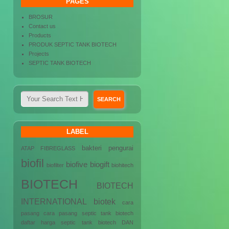
PAGES
BROSUR
Contact us
Products
PRODUK SEPTIC TANK BIOTECH
Projects
SEPTIC TANK BIOTECH
LABEL
bakteri pengurai
ATAP FIBREGLASS
biofil
biofive
biogift
biofilter
biohitech
BIOTECH
BIOTECH
INTERNATIONAL
biotek
cara
pasang
cara pasang septic tank biotech
daftar harga septic tank biotech
DAN