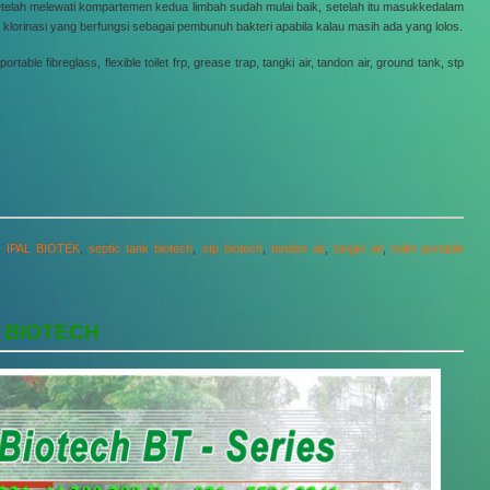
etelah melewati kompartemen kedua limbah sudah mulai baik, setelah itu masukkedalam
 klorinasi yang berfungsi sebagai pembunuh bakteri apabila kalau masih ada yang lolos.
rtable fibreglass, flexible toilet frp, grease trap, tangki air, tandon air, ground tank, stp
,
IPAL BIOTEK
,
septic tank biotech
,
stp biotech
,
tandon air
,
tangki air
,
toilet portable
 BIOTECH