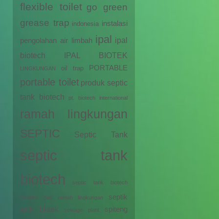
flexible toilet
go green
grease trap
instalasi
indonesia
ipal
ipal
pengolahan air limbah
biotech
IPAL BIOTEK
PORTABLE
oil trap
LINGKUNGAN
portable toilet
produk septic
tank biotech
pt. biotech international
ramah lingkungan
SEPTIC
Septic Tank
septic tank
biotech
septic tank biotech
septik
modern dan ramah lingkungan
tenk biotek
spiteng
sewage plant