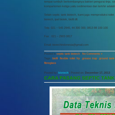
tempat tumbuh berkembangnya bakteri pengurai tinja. s
kompartemen ketiga yaitu sedimentasi dan terkhir adalah
Selain septic tank biotech, kami juga memproduksi toilet po
biotech, ipal biotek, biofil dll.
Telp. 021 – 545 2945, 44 300 300, 0813 88 100 100
Fax . 021 – 2903 0817
Email: biotechindonesia@gmail.com
Posted in
septic tank biotech
|
No Comments »
Tags:
biofil
,
flexible toilet frp
,
grease trap
,
ground tank
fibreglass
Posted by:
biotech
| Posted on:
December 17, 2013
CARA PASANG SEPTIC TANK