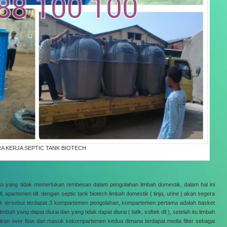
A KERJA SEPTIC TANK BIOTECH
gan yang tidak memerlukan rembesan dalam pengolahan limbah domestik, dalam hal ini
ll, apartemen dll. dengan septic tank biotech limbah domestik ( tinja, urine ) akan segera
tank tersebut terdapat 3 kompartemen pengolahan, kompartemen pertama adalah basket
ah yang dapat diurai dan yang tidak dapat diurai ( latik, softek dll ), setelah itu limbah
iran over flow dan masuk kekompartemen kedua dimana terdapat media filter sebagai