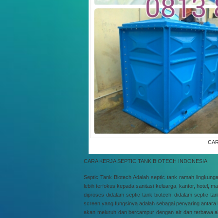
CAR
CARA KERJA SEPTIC TANK BIOTECH INDONESIA
Septic Tank Biotech Adalah septic tank ramah lingkun
lebih terfokus kepada sanitasi keluarga, kantor, hotel, ma
diproses didalam septic tank biotech, didalam septic 
screen yang fungsinya adalah sebagai penyaring antara limb
akan meluruh dan bercampur dengan air dan terbawa al