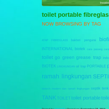
Sewag
toilet portable fibregla
NOW BROWSING BY TAG
biofi
bakteri pengurai
ATAP FIBREGLASS
INTERNATIONAL
biotek
cara pasang
car
toilet
go green
grease trap
indo
BIOTEK
PORTABLE
oil trap
LINGKUNGAN
ramah lingkungan
SEPT
septik tenk
biotech modern dan ramah lingkungan
TANK
toilet portable
toi
TOILET