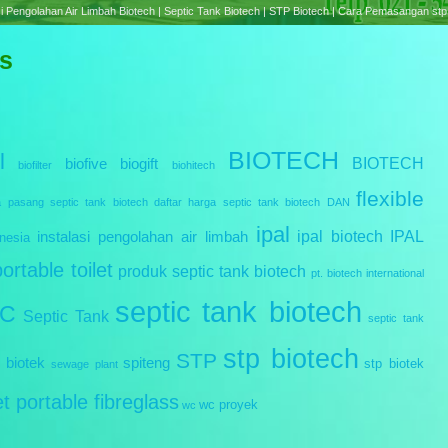
e treatment Plant Biotech | Septic Tank Biotech RC Series | Cara Pemasangan Septic tank B
ss
BIOTECH
l
BIOTECH
biofive
biogift
biofilter
biohitech
flexible
a pasang septic tank biotech
daftar harga septic tank biotech
DAN
ipal
ipal biotech
IPAL
instalasi pengolahan air limbah
nesia
portable toilet
produk septic tank biotech
pt. biotech international
septic tank biotech
IC
Septic Tank
septic tank
stp biotech
STP
 biotek
spiteng
stp biotek
sewage plant
let portable fibreglass
wc proyek
wc