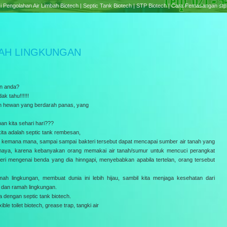
STP BIOTECH
e treatment Plant Biotech | Septic Tank Biotech RC Series | Cara Pemasangan Septic tank B
MAH LINGKUNGAN
an anda?
k tahu!!!!!!
pun hewan yang berdarah panas, yang
an kita sehari hari???
ita adalah septic tank rembesan,
ar kemana mana, sampai sampai bakteri tersebut dapat mencapai sumber air tanah yang
bahaya, karena kebanyakan orang memakai air tanah/sumur untuk mencuci perangkat
eri mengenai benda yang dia hinngapi, menyebabkan apabila tertelan, orang tersebut
mah lingkungan, membuat dunia ini lebih hijau, sambil kita menjaga kesehatan dari
i dan ramah lingkungan.
da dengan septic tank biotech.
ble toilet biotech, grease trap, tangki air