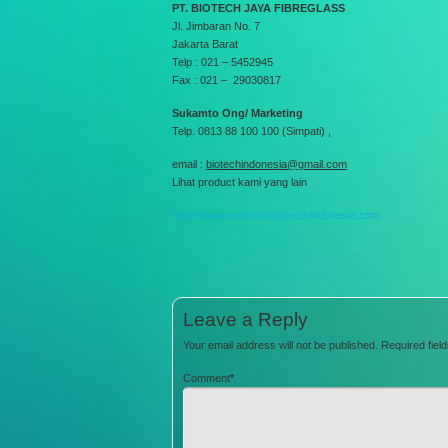
PT. BIOTECH JAYA FIBREGLASS
Jl. Jimbaran No. 7
Jakarta Barat
Telp : 021 – 5452945
Fax : 021 – 29030817
Sukamto Ong/ Marketing
Telp. 0813 88 100 100 (Simpati) ,
email :
biotechindonesia@gmail.com
Lihat product kami yang lain
http://www.septictankbiotechindonesia.com
Leave a Reply
Your email address will not be published.
Required fiel
Comment
*