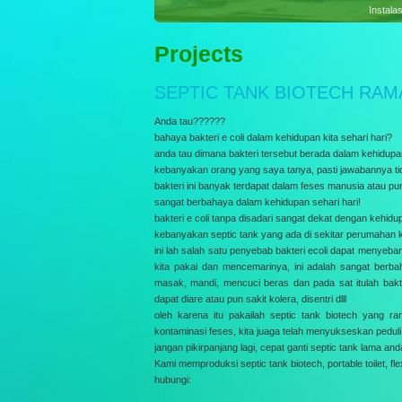
Sewag
Projects
SEPTIC TANK BIOTECH RA
Anda tau??????
bahaya bakteri e coli dalam kehidupan kita sehari hari?
anda tau dimana bakteri tersebut berada dalam kehidup
kebanyakan orang yang saya tanya, pasti jawabannya tida
bakteri ini banyak terdapat dalam feses manusia atau 
sangat berbahaya dalam kehidupan sehari hari!
bakteri e coli tanpa disadari sangat dekat dengan kehidup
kebanyakan septic tank yang ada di sekitar perumahan k
ini lah salah satu penyebab bakteri ecoli dapat menyeb
kita pakai dan mencemarinya, ini adalah sangat ber
masak, mandi, mencuci beras dan pada sat itulah bakt
dapat diare atau pun sakit kolera, disentri dlll
oleh karena itu pakailah septic tank biotech yang ra
kontaminasi feses, kita juaga telah menyukseskan pedul
jangan pikirpanjang lagi, cepat ganti septic tank lama an
Kami memproduksi septic tank biotech, portable toilet, flexi
hubungi: