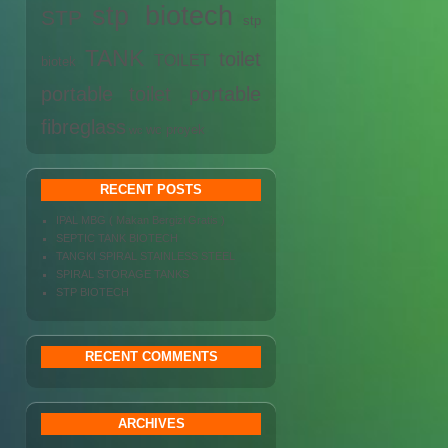
stp biotech
STP
stp
TANK
toilet
TOILET
biotek
portable
toilet portable
fibreglass
wc proyek
wc
RECENT POSTS
IPAL MBG ( Makan Bergizi Gratis )
SEPTIC TANK BIOTECH
TANGKI SPIRAL STAINLESS STEEL
SPIRAL STORAGE TANKS
STP BIOTECH
RECENT COMMENTS
ARCHIVES