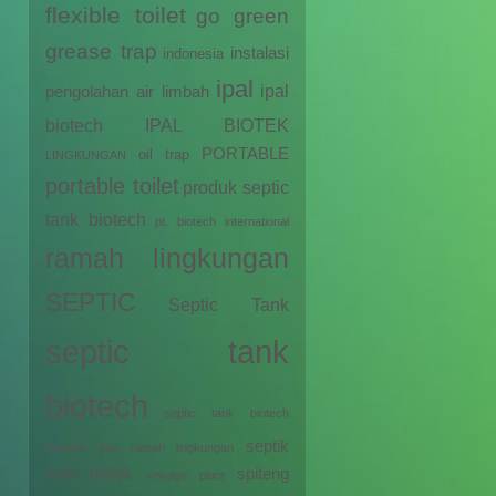
flexible toilet
go green
grease trap
instalasi
indonesia
ipal
ipal
pengolahan air limbah
biotech
IPAL BIOTEK
PORTABLE
oil trap
LINGKUNGAN
portable toilet
produk septic
tank biotech
pt. biotech international
ramah lingkungan
SEPTIC
Septic Tank
septic tank
biotech
septic tank biotech
septik
modern dan ramah lingkungan
tenk biotek
spiteng
sewage plant