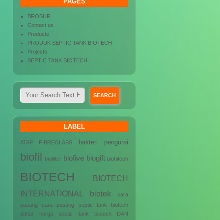
PAGES
BROSUR
Contact us
Products
PRODUK SEPTIC TANK BIOTECH
Projects
SEPTIC TANK BIOTECH
LABEL
bakteri pengurai
ATAP FIBREGLASS
biofil
biofive
biogift
biofilter
biohitech
BIOTECH
BIOTECH
INTERNATIONAL
biotek
cara
pasang
cara pasang septic tank biotech
daftar harga septic tank biotech
DAN