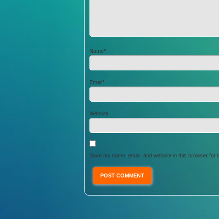
Name
*
Email
*
Website
Save my name, email, and website in this browser for 