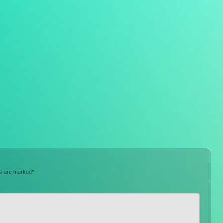
ds are marked
*