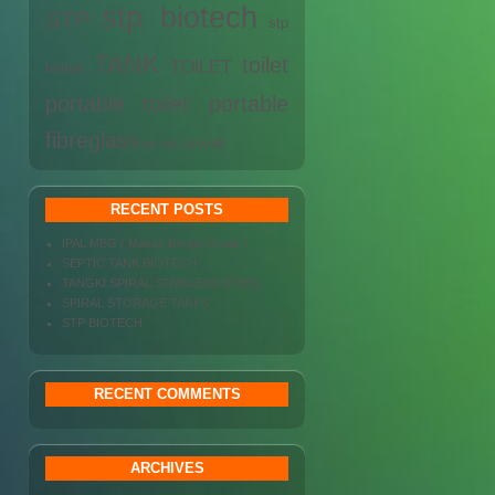
stp biotech
STP
stp
TANK
toilet
TOILET
biotek
portable
toilet portable
fibreglass
wc proyek
wc
RECENT POSTS
IPAL MBG ( Makan Bergizi Gratis )
SEPTIC TANK BIOTECH
TANGKI SPIRAL STAINLESS STEEL
SPIRAL STORAGE TANKS
STP BIOTECH
RECENT COMMENTS
ARCHIVES