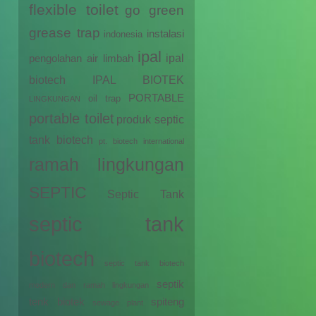
flexible toilet
go green
grease trap
instalasi
indonesia
ipal
ipal
pengolahan air limbah
biotech
IPAL BIOTEK
PORTABLE
oil trap
LINGKUNGAN
portable toilet
produk septic
tank biotech
pt. biotech international
ramah lingkungan
SEPTIC
Septic Tank
septic tank
biotech
septic tank biotech
septik
modern dan ramah lingkungan
tenk biotek
spiteng
sewage plant