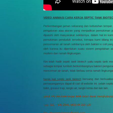
VIDEO ANIMASI CARA KERJA SEPTIC TANK BIOT
Perkembangan jaman sekarang dan kebutuhan tempat 
pengaturan atau aturan yang menjadikan pemukiman pe
dipatuhi oleh masyarakat sekitarnya. dalam hal ini kam
pemukiman penduduk tersebut, kenapa kami bilang ini pe
pencemaran air tanah sekitarnya oleh bakteri e coli ya
oleh karena itu diperlukan suatu sistem pengolahan
modern dan ramah lingkungan.
Kini telah hadir
septic tank biotech
yaitu septic tank mo
sebagai tempat tumbuh berkembangnya bakteri pengurai ti
mencemari air tanah, tidak berbau serta ramah lingkunga
harga jual septic tank biotech
bersaing dan berkualita
pemasangannya dapat di cari di website ini. selain septic 
toilet, grease trap, tangki air, tangki kimia dan lain lain.
untuk info dan keterangan lebih lanjut dapat menghubungi
Telp. 021 – 545 2945, 0813 88 100 100