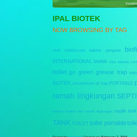
Sewag
IPAL BIOTEK
NOW BROWSING BY TAG
biofi
bakteri pengurai
ATAP FIBREGLASS
INTERNATIONAL
biotek
cara pasang
car
toilet
go green
grease trap
indo
BIOTEK
PORTABLE
oil trap
LINGKUNGAN
ramah lingkungan
SEPT
septik tenk
biotech modern dan ramah lingkungan
TANK
toilet portable
toi
TOILET