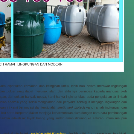
ECH RAMAH LINGKUNGAN DAN MODERN
maka diperlukan kemauan dan keinginan untuk lebih baik dalam merawat lingkungan
dari polusi yang dapat merusak alam dan akhirnya berimbas kepada manusia. oleh
gan, dari sekian banyak upaya, kami hanya ingin terfokus pada pengolahan air limbah
adalah
sanitasi
yang selain menghindari dari penyakit sekaligus menjaga lingkungan dan
gan ini kami berinovasi dan terciptalah
septic tank biotech
yang ramah lingkungan dan
ga ikut serta berperan dalam menjaga keharmonisan alam dengan cara cara pembuangan
asilnya adalah air layak buang yang sudah aman dibuang ke saluran umum maupun
u menjual stp biotek,
portable toilet fibreglass
, flexible toilet frp, grease trap, tangki air