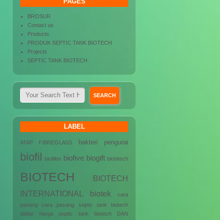
PAGES
BROSUR
Contact us
Products
PRODUK SEPTIC TANK BIOTECH
Projects
SEPTIC TANK BIOTECH
LABEL
bakteri pengurai
ATAP FIBREGLASS
biofil
biofive
biogift
biofilter
biohitech
BIOTECH
BIOTECH
INTERNATIONAL
biotek
cara
pasang
cara pasang septic tank biotech
daftar harga septic tank biotech
DAN