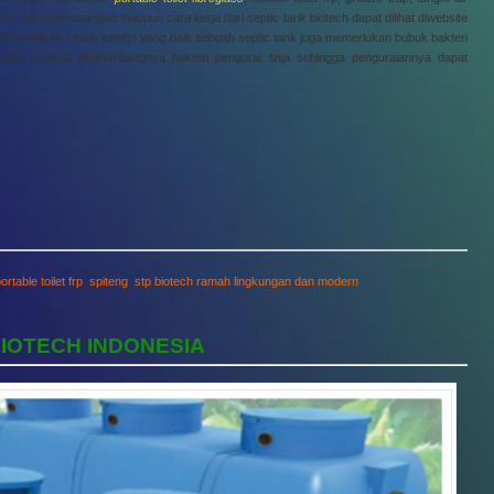
au cara pemasangan maupun cara kerja dari septic tank biotech dapat dilihat diwebsite
 di domain ini. untuk kinerja yang baik sebuah septic tank juga memerlukan bubuk bakteri
pemicu tumbuh berkembangnya bakteri pengurai tinja sehingga penguraiannya dapat
ortable toilet frp
,
spiteng
,
stp biotech ramah lingkungan dan modern
BIOTECH INDONESIA