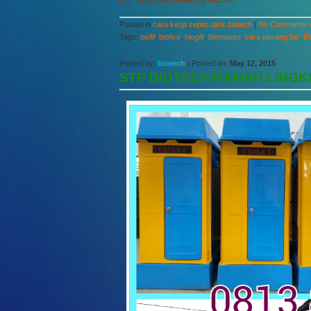
Em. biotechindonesia@gmail.com
Posted in
cara kerja septic tank biotech
|
No Comments 
Tags:
biofil
,
biofive
,
biogift
,
biomaster
,
cara pasang bio
,
I
Posted by:
biotech
| Posted on:
May 12, 2015
STP BIOTECH RAMAH LING