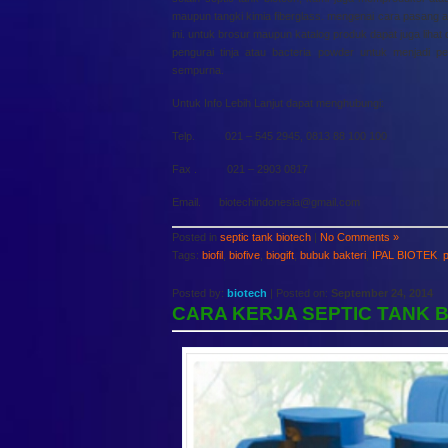
maupun tangki kimia fiberglass. mengenai cara pasang at
ini. untuk brosur maupun katalog produk dapat juga lihat
pengurai tinja atau bacteria powder untuk menjadi 
sempurna.
Untuk Info Lebih Lanjut dapat menghubungi:
Telp. 021 – 545 2945, 0813 88 100 100
Fax . 021 – 2903 0817
Email. biotechindonesia@gmail.com
Posted in
septic tank biotech
|
No Comments »
Tags:
biofil
,
biofive
,
biogift
,
bubuk bakteri
,
IPAL BIOTEK
,
p
Posted by:
biotech
| Posted on:
September 24, 2014
CARA KERJA SEPTIC TANK 