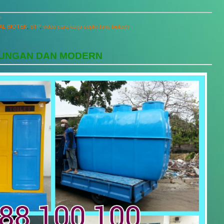
»
PAL BIOTEK
,
STP
,
video cara kerja septic tank biotech
KUNGAN DAN MODERN