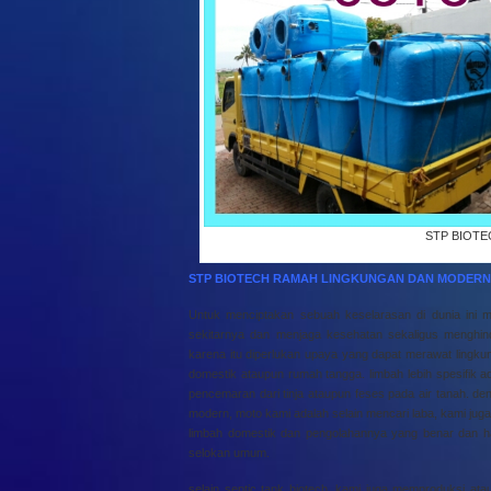
STP BIOT
STP BIOTECH RAMAH LINGKUNGAN DAN MODERN
Untuk menciptakan sebuah keselarasan di dunia ini 
sekitarnya dan menjaga kesehatan sekaligus menghin
karena itu diperlukan upaya yang dapat merawat lingkun
domestik ataupun rumah tangga. limbah lebih spesifik 
pencemaran dari tinja ataupun feses pada air tanah. den
modern, moto kami adalah selain mencari laba, kami ju
limbah domestik dan pengolahannya yang benar dan h
selokan umum.
selain septic tank biotech, kami juga memproduksi ata