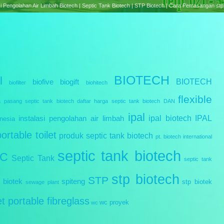
e treatment Plant Biotech | Septic Tank Biotech RC Series | Cara Pemasangan Septic tank B
BIOTECH
l
BIOTECH
biofive
biogift
biofilter
biohitech
flexible
a pasang septic tank biotech
daftar harga septic tank biotech
DAN
ipal
ipal biotech
IPAL
instalasi pengolahan air limbah
nesia
portable toilet
produk septic tank biotech
pt. biotech international
septic tank biotech
IC
Septic Tank
septic tank
stp biotech
STP
 biotek
spiteng
stp biotek
sewage plant
let portable fibreglass
wc proyek
wc