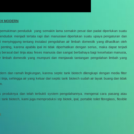
ECH MODERN
pemukiman penduduk yang semakin lama semakin pesat dan padat diperlukan suatu
nduduk menjadi tertata rapi dan manusiawi diperlukan suatu upaya pengaturan dan
i menyinggung tentang instalasi pengolahan air limbah domestik yang dihasilkan oleh
nting, karena apabila ipal ini tidak diperhatikan dengan serius, maka dapat terjadi
ng berasal dari tinja atau feses manusia dan sangat berbahaya bagi kesehatan manusia,
 air limbah domestik yang mumpuni dan menjawab tantangan pengolahan limbah yang
dern dan ramah lingkungan, karena septic tank biotech dilengkapi dengan media filter
nja, sehingga air yang keluar dari septic tank biotech sudah air layak buang dan tidak
n.
s produknya dan telah terbukti system pengolahannya. mengenai cara pasang atau
tank biotech, kami juga memproduksi stp biotek, ipal, portable toilet fibreglass, flexible
: