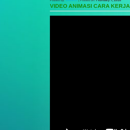
Posted by:
biotech
| Posted on:
February 7, 2016
VIDEO ANIMASI CARA KERJ