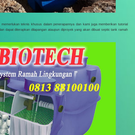
dak memerlukan teknis khusus dalam penerapannya dan kami juga memberikan tutorial
an dapat diterapkan dilapangan ataupun diproyek yang akan dibuat septic tank ramah