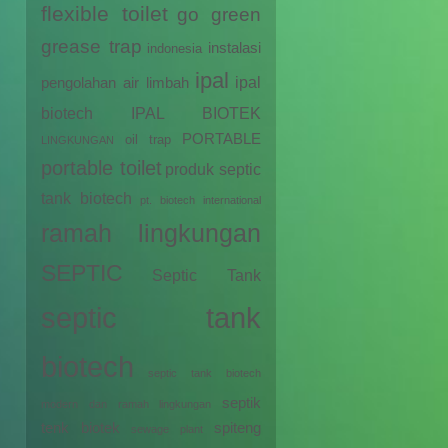
flexible toilet
go green
grease trap
instalasi
indonesia
ipal
ipal
pengolahan air limbah
biotech
IPAL BIOTEK
PORTABLE
oil trap
LINGKUNGAN
portable toilet
produk septic
tank biotech
pt. biotech international
ramah lingkungan
SEPTIC
Septic Tank
septic tank
biotech
septic tank biotech
septik
modern dan ramah lingkungan
tenk biotek
spiteng
sewage plant