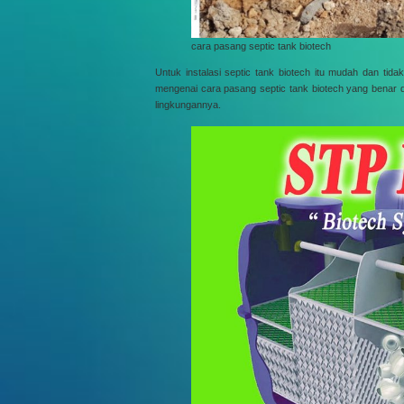
cara pasang septic tank biotech
Untuk instalasi septic tank biotech itu mudah dan ti
mengenai cara pasang septic tank biotech yang benar d
lingkungannya.