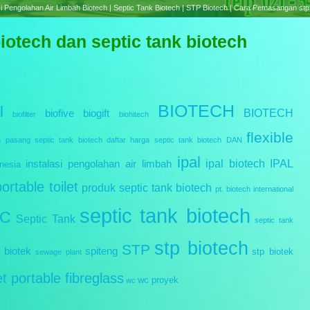
e treatment Plant Biotech | Septic Tank Biotech RC Series | Cara Pemasangan Septic tank B
otech dan septic tank biotech
BIOTECH
l
BIOTECH
biofive
biogift
biofilter
biohitech
flexible
a pasang septic tank biotech
daftar harga septic tank biotech
DAN
ipal
ipal biotech
IPAL
instalasi pengolahan air limbah
nesia
portable toilet
produk septic tank biotech
pt. biotech international
septic tank biotech
IC
Septic Tank
septic tank
stp biotech
STP
 biotek
spiteng
stp biotek
sewage plant
let portable fibreglass
wc proyek
wc