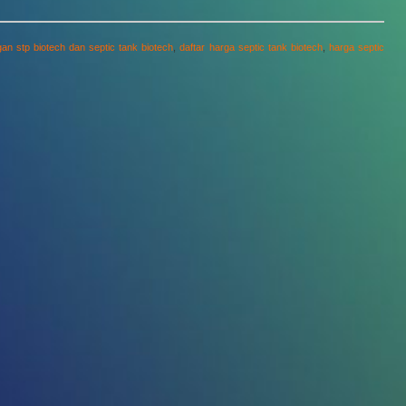
n stp biotech dan septic tank biotech
,
daftar harga septic tank biotech
,
harga septic