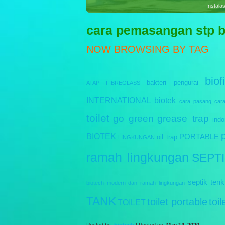
Sewag
cara pemasangan stp bi
NOW BROWSING BY TAG
biofi
bakteri pengurai
ATAP FIBREGLASS
INTERNATIONAL
biotek
cara pasang
car
toilet
go green
grease trap
indo
BIOTEK
PORTABLE
oil trap
LINGKUNGAN
ramah lingkungan
SEPT
septik tenk
biotech modern dan ramah lingkungan
TANK
toilet portable
toi
TOILET