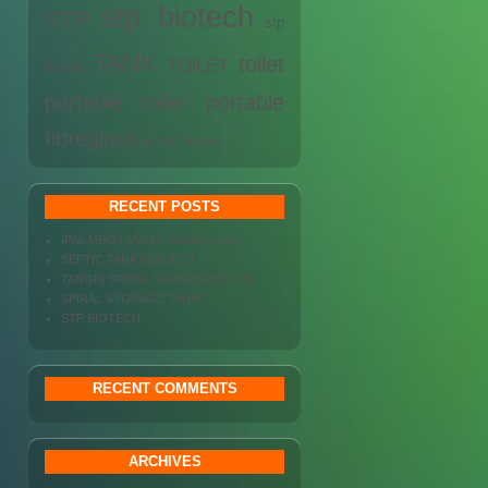
stp biotech
STP
stp
TANK
toilet
TOILET
biotek
portable
toilet portable
fibreglass
wc proyek
wc
RECENT POSTS
IPAL MBG ( Makan Bergizi Gratis )
SEPTIC TANK BIOTECH
TANGKI SPIRAL STAINLESS STEEL
SPIRAL STORAGE TANKS
STP BIOTECH
RECENT COMMENTS
ARCHIVES