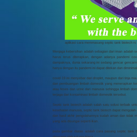
aplikasi cara memmasang septic tank biotech rc
Menjaga kebersihan adalah sebagian dari iman adalah 
harus terus diterapkan, dengan adanya pandemi cov
dampaknya, dunia sekarang ini sedang gencar gencarn
hanya dengan itu pandemi ini dapat ditekan dan diminim
covid-19 ini menyebar dari droplet, maupun dari tinja m
dan pembuangan limbah domestik yang menerapkan keseh
atau feses dan urine dari manusia sehingga limbah do
terjaga dari kontaminasi limbah domestik tersebut.
Septic tank biotech adalah salah satu solusi terbaik u
kesehatan manusia, septic tank biotech dapat mengolah d
dan hasil akhir pengolahannya sudah aman dan tidak m
yang ada disungai seperti ikan.
pada gambar diatas adalah cara pasang septic tank b
dipasang oleh tukang biasa.