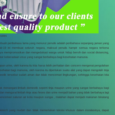
 seies
sebuah peribahasa lama yang menurut penulis adalah peribahasa sepanjang jaman yang
id-19 ini membuat seluruh negara, maksud penulis hampir semua negara terkena
ya mempromosikan dan mengedukasi warga untuk hidup bersih dan social distancing,
alisir keberadaan virus yang sangat berbahaya bagi kesehatan manusia.
aupun urine, oleh karena itu kita harus lebih perhatian dan concern mengenai pengolahan
atan bagi manusia, oleh karena itu diperlukan suatu alat yang dapat mengolah tinja
mestik tersebut sudah aman dan tidak mencemari lingkungan, sehingga kesehatan kita
ntuk menangani limbah domestik seperti tinja maupun urine yang sangat berbahaya bagi
an mengurai limbah tinja atau feses dan urine menjadi bahan yang tidak berbahaya lagi
encemari saluran air kota maupun sungai , malahan dapat menjadi makanan binatang
iotech yang mudah dan tidak memerlukan teknisi khusus dalam instalasinya, dapat