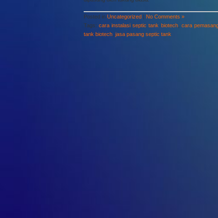
Posted in
Uncategorized
|
No Comments »
Tags:
cara instalasi septic tank biotech
,
cara pemasanga
tank biotech
,
jasa pasang septic tank