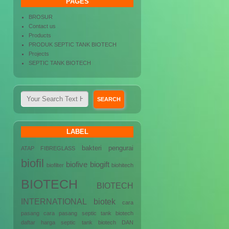
PAGES
BROSUR
Contact us
Products
PRODUK SEPTIC TANK BIOTECH
Projects
SEPTIC TANK BIOTECH
LABEL
bakteri pengurai
ATAP FIBREGLASS
biofil
biofive
biogift
biofilter
biohitech
BIOTECH
BIOTECH
INTERNATIONAL
biotek
cara
pasang
cara pasang septic tank biotech
daftar harga septic tank biotech
DAN