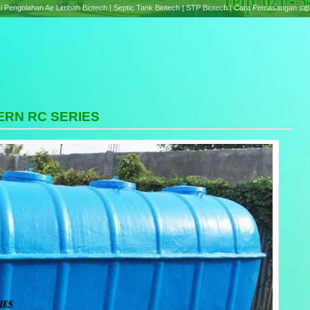
e treatment Plant Biotech | Septic Tank Biotech RC Series | Cara Pemasangan Septic tank B
H
ERN RC SERIES