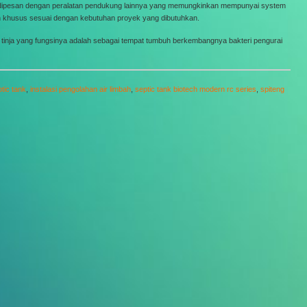
at dipesan dengan peralatan pendukung lainnya yang memungkinkan mempunyai system
 khusus sesuai dengan kebutuhan proyek yang dibutuhkan.
i tinja yang fungsinya adalah sebagai tempat tumbuh berkembangnya bakteri pengurai
tic tank
,
instalasi pengolahan air limbah
,
septic tank biotech modern rc series
,
spiteng