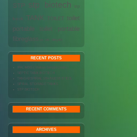
stp biotech
STP
stp
TANK
toilet
TOILET
biotek
portable
toilet portable
fibreglass
wc proyek
wc
RECENT POSTS
IPAL MBG ( Makan Bergizi Gratis )
SEPTIC TANK BIOTECH
TANGKI SPIRAL STAINLESS STEEL
SPIRAL STORAGE TANKS
STP BIOTECH
RECENT COMMENTS
ARCHIVES