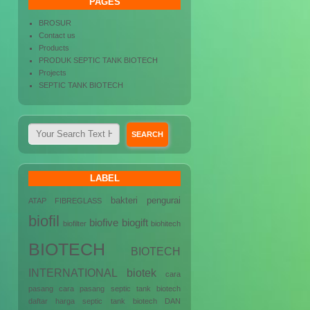
PAGES
BROSUR
Contact us
Products
PRODUK SEPTIC TANK BIOTECH
Projects
SEPTIC TANK BIOTECH
LABEL
bakteri pengurai
ATAP FIBREGLASS
biofil
biofive
biogift
biofilter
biohitech
BIOTECH
BIOTECH
INTERNATIONAL
biotek
cara
pasang
cara pasang septic tank biotech
daftar harga septic tank biotech
DAN