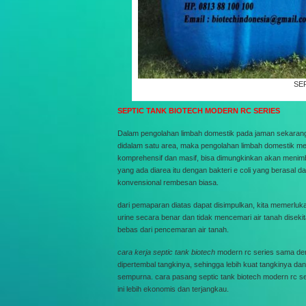
SE
SEPTIC TANK BIOTECH MODERN RC SERIES
Dalam pengolahan limbah domestik pada jaman sekarang 
didalam satu area, maka pengolahan limbah domestik men
komprehensif dan masif, bisa dimungkinkan akan menimbul
yang ada diarea itu dengan bakteri e coli yang berasal 
konvensional rembesan biasa.
dari pemaparan diatas dapat disimpulkan, kita memerluk
urine secara benar dan tidak mencemari air tanah diseki
bebas dari pencemaran air tanah.
cara kerja septic tank biotech
modern rc series sama den
dipertembal tangkinya, sehingga lebih kuat tangkinya da
sempurna. cara pasang septic tank biotech modern rc se
ini lebih ekonomis dan terjangkau.