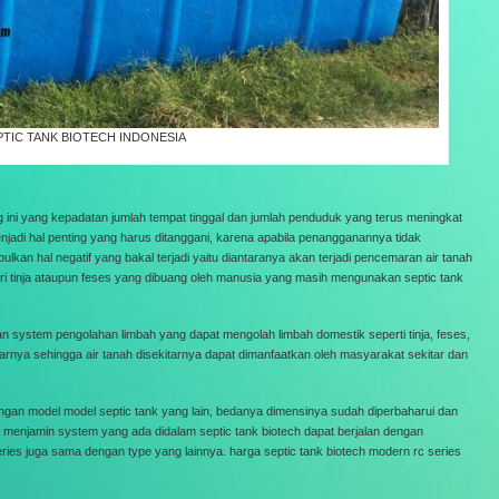
PTIC TANK BIOTECH INDONESIA
ini yang kepadatan jumlah tempat tinggal dan jumlah penduduk yang terus meningkat
jadi hal penting yang harus ditanggani, karena apabila penangganannya tidak
kan hal negatif yang bakal terjadi yaitu diantaranya akan terjadi pencemaran air tanah
dari tinja ataupun feses yang dibuang oleh manusia yang masih mengunakan septic tank
an system pengolahan limbah yang dapat mengolah limbah domestik seperti tinja, feses,
tarnya sehingga air tanah disekitarnya dapat dimanfaatkan oleh masyarakat sekitar dan
gan model model septic tank yang lain, bedanya dimensinya sudah diperbaharui dan
n menjamin system yang ada didalam septic tank biotech dapat berjalan dengan
ries juga sama dengan type yang lainnya. harga septic tank biotech modern rc series