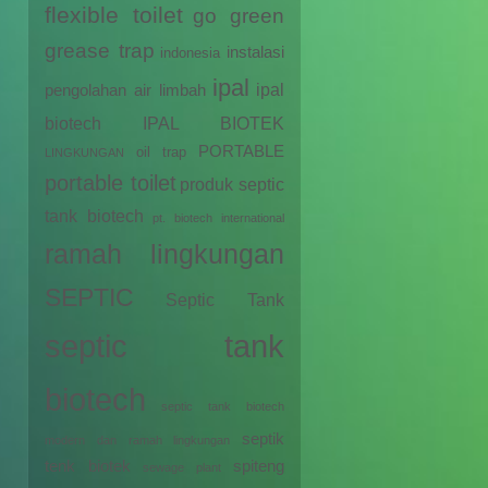
flexible toilet
go green
grease trap
instalasi
indonesia
ipal
ipal
pengolahan air limbah
biotech
IPAL BIOTEK
PORTABLE
oil trap
LINGKUNGAN
portable toilet
produk septic
tank biotech
pt. biotech international
ramah lingkungan
SEPTIC
Septic Tank
septic tank
biotech
septic tank biotech
septik
modern dan ramah lingkungan
tenk biotek
spiteng
sewage plant