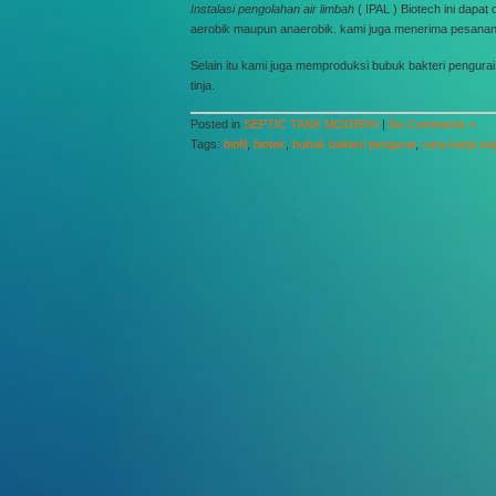
Instalasi pengolahan air limbah
( IPAL ) Biotech ini dap
aerobik maupun anaerobik. kami juga menerima pesanan
Selain itu kami juga memproduksi bubuk bakteri pengura
tinja.
Posted in
SEPTIC TANK MODERN
|
No Comments »
Tags:
biofil
,
biotek
,
bubuk bakteri pengurai
,
cara kerja sep