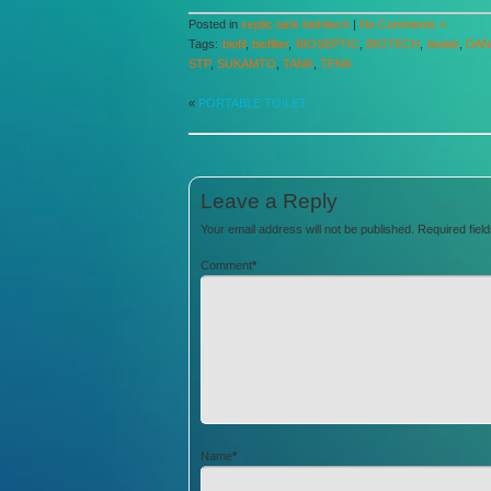
Posted in
septic tank biohitech
|
No Comments »
Tags:
biofil
,
biofilter
,
BIOSEPTIC
,
BIOTECH
,
biotek
,
DA
STP
,
SUKAMTO
,
TANK
,
TENK
«
PORTABLE TOILET
Leave a Reply
Your email address will not be published.
Required fiel
Comment
*
Name
*