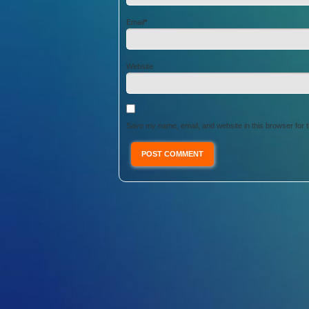
Email
*
Website
Save my name, email, and website in this browser for 