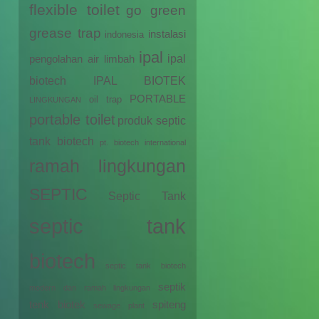
flexible toilet
go green
grease trap
instalasi
indonesia
ipal
ipal
pengolahan air limbah
biotech
IPAL BIOTEK
PORTABLE
oil trap
LINGKUNGAN
portable toilet
produk septic
tank biotech
pt. biotech international
ramah lingkungan
SEPTIC
Septic Tank
septic tank
biotech
septic tank biotech
septik
modern dan ramah lingkungan
tenk biotek
spiteng
sewage plant