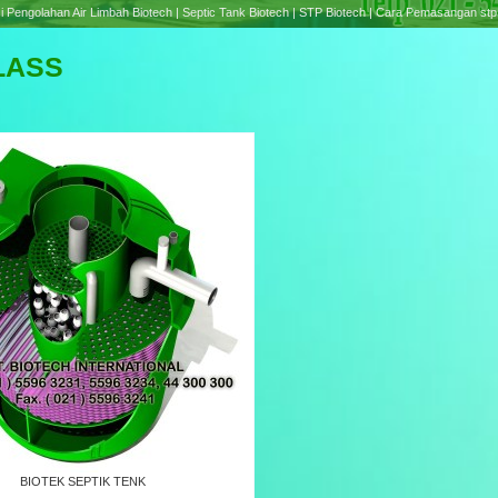
e treatment Plant Biotech | Septic Tank Biotech RC Series | Cara Pemasangan Septic tank B
LASS
BIOTEK SEPTIK TENK