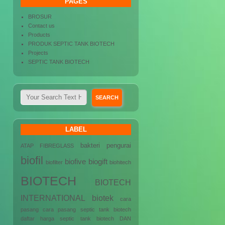
PAGES
BROSUR
Contact us
Products
PRODUK SEPTIC TANK BIOTECH
Projects
SEPTIC TANK BIOTECH
LABEL
bakteri pengurai
ATAP FIBREGLASS
biofil
biofive
biogift
biofilter
biohitech
BIOTECH
BIOTECH
INTERNATIONAL
biotek
cara
pasang
cara pasang septic tank biotech
daftar harga septic tank biotech
DAN