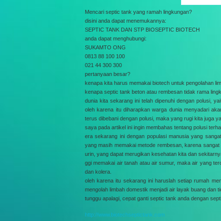
Mencari septic tank yang ramah lingkungan?
disini anda dapat menemukannya:
SEPTIC TANK DAN STP BIOSEPTIC BIOTECH
anda dapat menghubungi:
SUKAMTO ONG
0813 88 100 100
021 44 300 300
pertanyaan besar?
kenapa kita harus memakai biotech untuk pengolahan li
kenapa septic tank beton atau rembesan tidak rama lin
dunia kita sekarang ini telah dipenuhi dengan polusi, yai
oleh karena itu diharapkan warga dunia menyadari akan
terus dibebani dengan polusi, maka yang rugi kita juga y
saya pada artikel ini ingin membahas tentang polusi terh
era sekarang ini dengan populasi manusia yang sangat
yang masih memakai metode rembesan, karena sangat me
urin, yang dapat merugikan kesehatan kita dan sekitarny
ggi memakai air tanah atau air sumur, maka air yang terc
dan kolera.
oleh karena itu sekarang ini haruslah setiap rumah me
mengolah limbah domestik menjadi air layak buang dan ti
tunggu apalagi, cepat ganti septic tank anda dengan sep
http://www.biotechseptictank.com