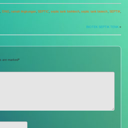
N
,
ONG
,
ramah lingkungan
,
SEPTIC
,
septic tank biohitech
,
septic tank biotech
,
SEPTIK
,
BIOTEK SEPTIK TENK
»
ds are marked
*