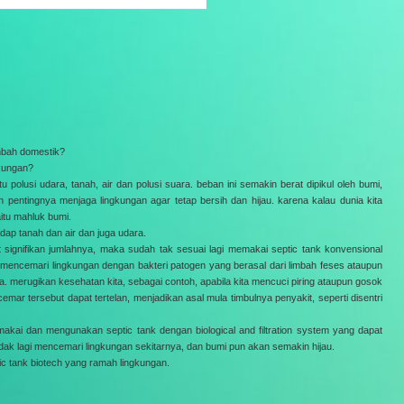
mbah domestik?
gkungan?
tu polusi udara, tanah, air dan polusi suara. beban ini semakin berat dipikul oleh bumi,
 pentingnya menjaga lingkungan agar tetap bersih dan hijau. karena kalau dunia kita
aitu mahluk bumi.
adap tanah dan air dan juga udara.
 signifikan jumlahnya, maka sudah tak sesuai lagi memakai septic tank konvensional
ncemari lingkungan dengan bakteri patogen yang berasal dari limbah feses ataupun
a. merugikan kesehatan kita, sebagai contoh, apabila kita mencuci piring ataupun gosok
emar tersebut dapat tertelan, menjadikan asal mula timbulnya penyakit, seperti disentri
makai dan mengunakan septic tank dengan biological and filtration system yang dapat
dak lagi mencemari lingkungan sekitarnya, dan bumi pun akan semakin hijau.
tic tank biotech yang ramah lingkungan.