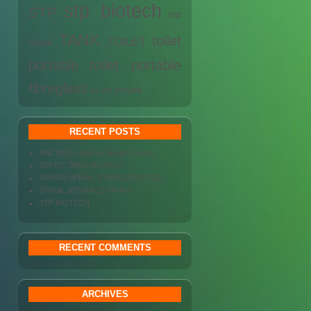
stp biotech
STP
stp
TANK
toilet
TOILET
biotek
portable
toilet portable
fibreglass
wc proyek
wc
RECENT POSTS
IPAL MBG ( Makan Bergizi Gratis )
SEPTIC TANK BIOTECH
TANGKI SPIRAL STAINLESS STEEL
SPIRAL STORAGE TANKS
STP BIOTECH
RECENT COMMENTS
ARCHIVES